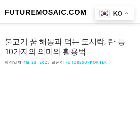
내
용
FUTUREMOSAIC.COM
메뉴
KO
으
로
바
로
불고기 꿈 해몽과 먹는 도시락, 탄 등
가
기
10가지의 의미와 활용법
작성일자
4월 23, 2025
글쓴이
FUTURESUPPORTER