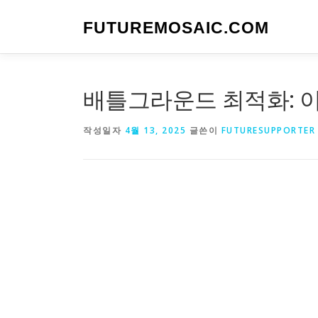
내
용
FUTUREMOSAIC.COM
으
로
바
로
배틀그라운드 최적화: 이
가
기
작성일자
4월 13, 2025
글쓴이
FUTURESUPPORTER