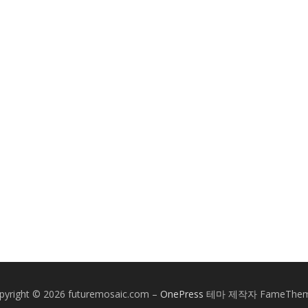
pyright © 2026 futuremosaic.com
–
OnePress
테마 제작자 FameThem