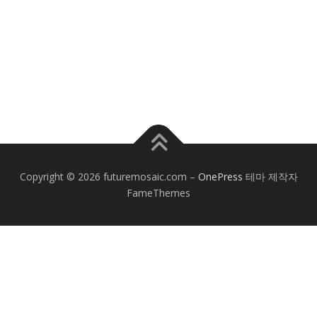
Copyright © 2026 futuremosaic.com
–
OnePress
테마 제작자
FameThemes