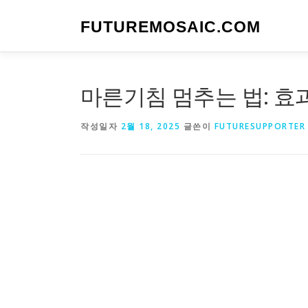
내
용
FUTUREMOSAIC.COM
으
로
바
로
마른기침 멈추는 법: 효
가
기
작성일자
2월 18, 2025
글쓴이
FUTURESUPPORTER