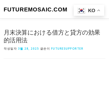
내
용
FUTUREMOSAIC.COM
메뉴
KO
으
로
바
로
月末決算における借方と貸方の効果
가
기
的活用法
작성일자
3월 28, 2025
글쓴이
FUTURESUPPORTER