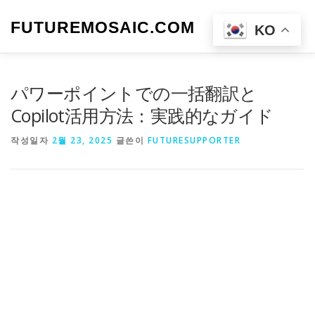
내
용
FUTUREMOSAIC.COM
메뉴
KO
으
로
바
로
パワーポイントでの一括翻訳と
가
기
Copilot活用方法：実践的なガイド
작성일자
2월 23, 2025
글쓴이
FUTURESUPPORTER