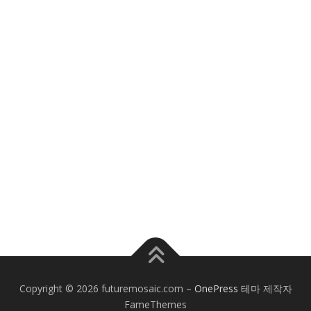
Copyright © 2026 futuremosaic.com
–
OnePress
테마 제작자
FameThemes