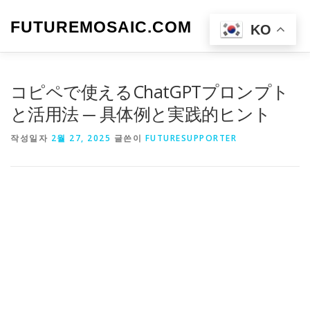
내
용
FUTUREMOSAIC.COM
메뉴
KO
으
로
바
로
コピペで使えるChatGPTプロンプト
가
기
と活用法 ─ 具体例と実践的ヒント
작성일자
2월 27, 2025
글쓴이
FUTURESUPPORTER