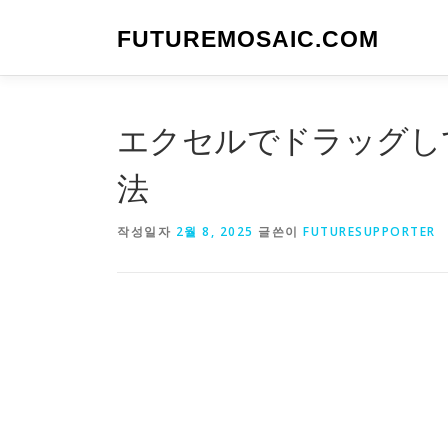
내
용
FUTUREMOSAIC.COM
으
로
바
로
エクセルでドラッグし
가
기
法
작성일자
2월 8, 2025
글쓴이
FUTURESUPPORTER